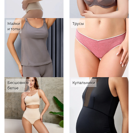
Майки
Трусы
и топы
Бесшовное
Купальники
белье