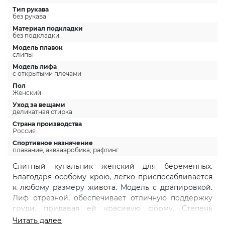
Тип рукава
без рукава
Материал подкладки
без подкладки
Модель плавок
слипы
Модель лифа
с открытыми плечами
Пол
Женский
Уход за вещами
деликатная стирка
Страна производства
Россия
Спортивное назначение
плавание, аквааэробика, рафтинг
Слитный купальник женский для беременных.
Благодаря особому крою, легко приспосабливается
к любому размеру живота. Модель с драпировкой.
Лиф отрезной, обеспечивает отличную поддержку
груди, придавая ей красивую форму. Степень
поддержки легко регулировать за счет бретелей,
Читать далее