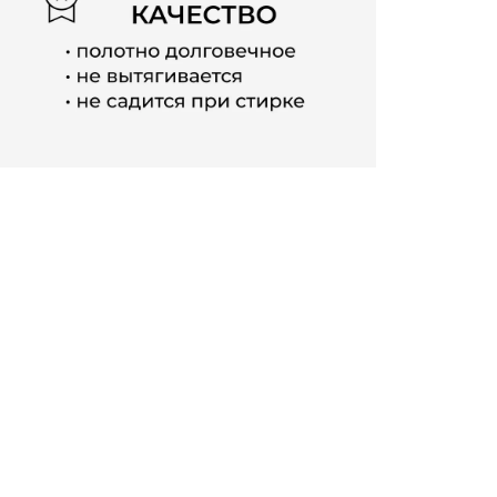
силуэт, 
Подойдет
использо
диване. 
долговеч
качества
дизайн и
ежедневно
стильные.
женщины –
ситуации.
легко бла
легинсы 
гардеробе