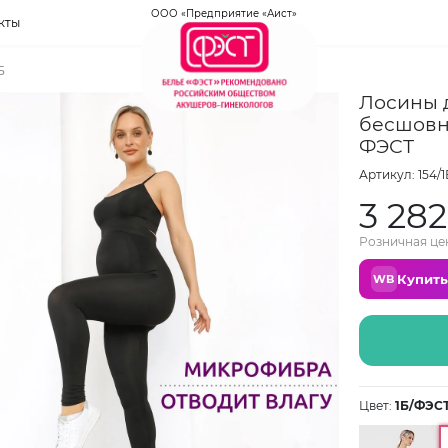
ООО «Предприятие «Аист»
кты
Б
Лосины 
бесшовн
ФЭСТ
Артикул: 154/1
3 282
Розничная це
Купить
WB
Цвет:
1Б/ФЭС