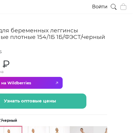
Войти
для беременных леггинсы
ые плотные 154/1Б 1Б/ФЭСТ/черный
Б
 ₽
на
 на Wildberries
Узнать оптовые цены
Т/черный