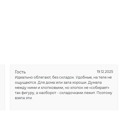
Гость
19.12.2025
Идеально облегают, без складок. Удобные, на теле не
ощущаются. Для дома или зала хороши. Думала
между ними и хлопковыми, но хлопок не «собирает»
так фигуру, а наоборот - складочками лежит. Поэтому
взяла эти.