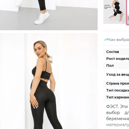
Как выбра
Состав
Рост модел
Пол
Уход за ве
Страна про
Тип посадк
Тип карман
ФЭСТ. Эти
выбор д
беременн
материалу