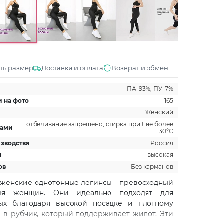
ть размер
Доставка и оплата
Возврат и обмен
ПА-93%, ПУ-7%
и на фото
165
Женский
отбеливание запрещено, стирка при t не более
щами
30°C
изводства
Россия
и
высокая
ов
Без карманов
 женские однотонные легинсы – превосходный
ля женщин. Они идеально подходят для
ых благодаря высокой посадке и плотному
 в рубчик, который поддерживает живот. Эти