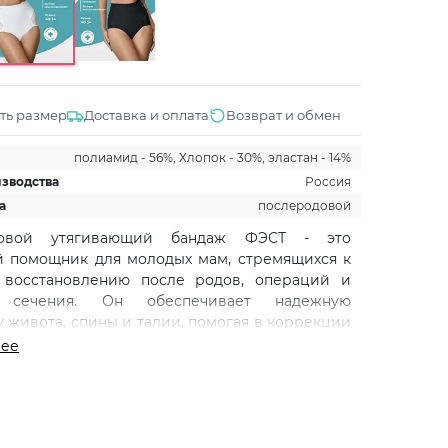
ть размер
Доставка и оплата
Возврат и обмен
полиамид - 56%, Хлопок - 30%, эластан - 14%
изводства
Россия
а
послеродовой
довой утягивающий бандаж ФЭСТ - это
 помощник для молодых мам, стремящихся к
 восстановлению после родов, операций и
а сечения. Он обеспечивает надежную
 живота, спины и талии, помогая в коррекции
и улучшении осанки. Изготовленные из
лее
ого материала, трусы бандаж обладают
сионными свойствами, что позволяет
зовать давление в брюшной полости и
ратить опущение внутренних органов.