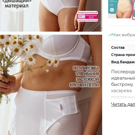
Как выбра
Состав
Страна про
Вид бандаж
Послеро
идеальный
быстрому
касарев
поддержку
фигуры 
Читать да
эластичн
компрес
нормали
предотв