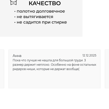
бретели
нагрузку 
становит
наряды.
благодар
топа. Они
бюстгалте
время ед
кормления
создает 
подходит 
Анна
12.12.2025
счет свое
Пока что лучше не нашла для большой груди. 3
размер держит неплохо. Особенно на фоне остальных
ридеров ниши, которые не держат вообще(