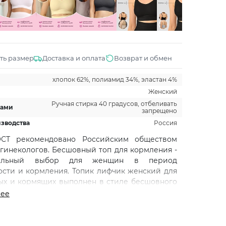
ть размер
Доставка и оплата
Возврат и обмен
хлопок 62%, полиамид 34%, эластан 4%
Женский
Ручная стирка 40 градусов, отбеливать
щами
запрещено
изводства
Россия
СТ рекомендовано Российским обществом
гинекологов. Бесшовный топ для кормления -
альный выбор для женщин в период
сти и кормления. Топик лифчик женский для
х и кормящих выполнен в стиле бесшовного
ера, что обеспечивает комфорт и мягкость на
лее
ь. Женский нижний трикотажный лифчик
идит на груди благодаря широкими бретелек с
й. Клипсы встроены для удобства кормления,