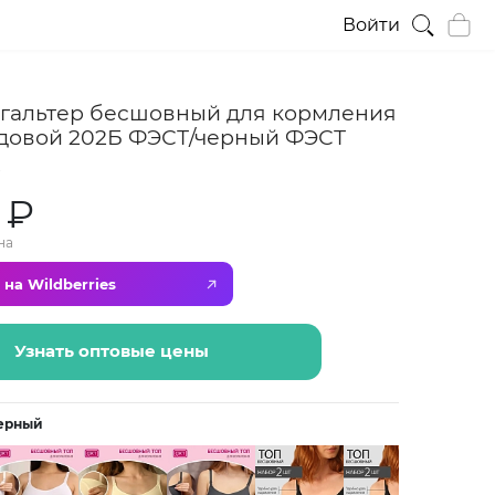
Войти
тгальтер бесшовный для кормления
довой 202Б ФЭСТ/черный ФЭСТ
Б
 ₽
на
 на Wildberries
Узнать оптовые цены
ерный