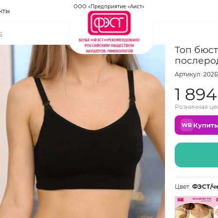
ООО «Предприятие «Аист»
кты
Б
Топ бюс
послеро
Артикул: 202
1 894
Розничная це
Купить
WB
Цвет:
ФЭСТ/ч