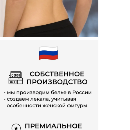
позволяя 
преимущ
поролона
беременн
коже ды
обеспечи
состав б
гардероба
дел. Трик
любых акт
Такой ли
бельем 
функцио
разработ
структура
комфортны
Лифчик 
незамени
беременно
беремен
поддержк