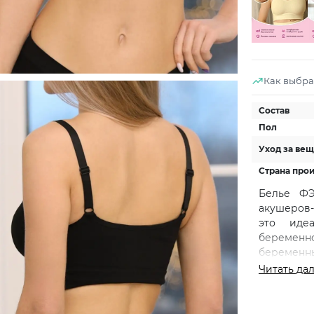
Как выбра
Состав
Пол
Уход за ве
Страна про
Белье ФЭ
акушеров-
это иде
беременно
беременны
бюстгальт
Читать да
весь ден
отлично с
поддержко