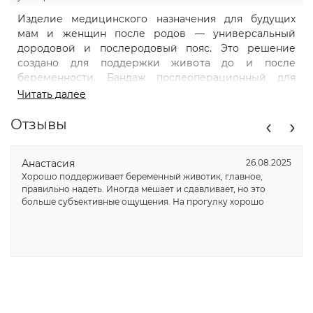
Изделие медицинского назначения для будущих
мам и женщин после родов — универсальный
дородовой и послеродовый пояс. Это решение
создано для поддержки живота до и после
беременности. Бандаж послеоперационный для
живота женский помогает от растяжек для
Читать далее
беременных. Рекомендован Российским обществом
‹
›
акушеров-гинекологов, этот бандаж поможет
Отзывы
поддерживать фигуру, здоровье, обеспечивая
комфорт в период материнства. Женщинам в
Анастасия
26.08.2025
положении важно заботиться о правильной
Хорошо поддерживает беременный животик, главное,
разгрузке живота. Пояс корсет для беременных
правильно надеть. Иногда мешает и сдавливает, но это
помогает справляться с болями в спине во время
больше субъективные ощущения. На прогулку хорошо
беременности, уменьшая нагрузку на позвоночник и
мышцы. Бандаж для поясницы (корсет на липучке)
сделает комфортнее время в ожидании малыша.
Подойдет как для длительного ношения до родов,
так и для восстановления после них. Походы в
роддом станут менее утомительными благодаря
этому аксессуару. Бандаж после кесарево удобен,
так как его не нужно натягивать: он легко