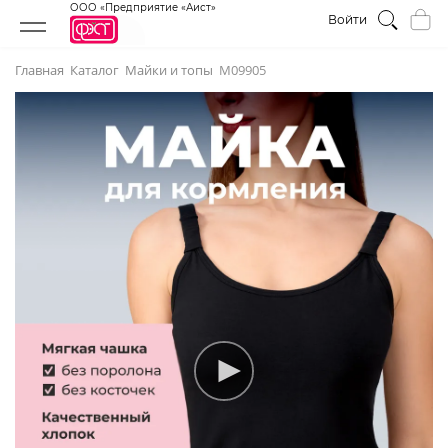
ООО «Предприятие «Аист»
Войти
Главная
Каталог
Майки и топы
М09905