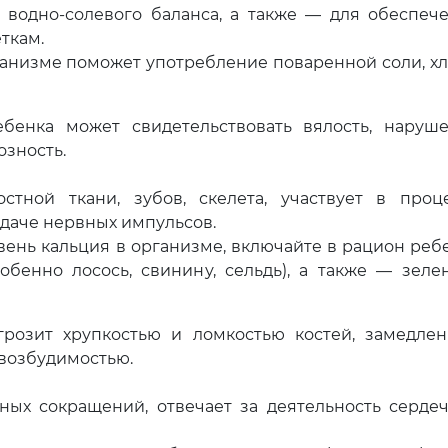
водно-солевого баланса, а также — для обеспеч
ткам.
анизме поможет употребление поваренной соли, хл
бенка может свидетельствовать вялость, наруш
озность.
тной ткани, зубов, скелета, участвует в проц
едаче нервных импульсов.
ень кальция в организме, включайте в рацион реб
обенно лосось, свинину, сельдь), а также — зеле
грозит хрупкостью и ломкостью костей, замедле
 возбудимостью.
ых сокращений, отвечает за деятельность серде