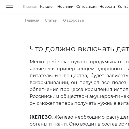
Главная
Каталог
Новинки
Оптовикам
Новости
Конта
Главная
Статьи
О здоровье
Что должно включать де
Меню ребенка нужно продумывать о
являетесь приверженцем здорового пи
питательные вещества, будет зависеть
вскармливании, он получал все полез
облегчения процесса кормления испо
Российским обществом акушеров-гинекол
он сможет теперь получать нужные вит
ЖЕЛЕЗО.
Железо необходимо растущему
органы и ткани. Оно входит в состав эр