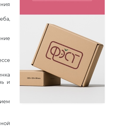
ения
еба,
ение
ессе
енка
нь и
нием
чной