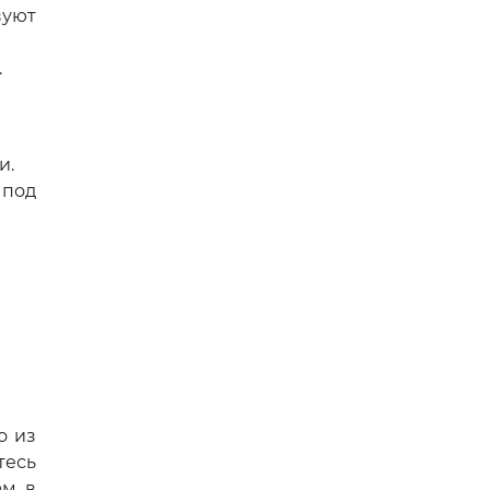
зуют
.
и.
 под
о из
тесь
ам в