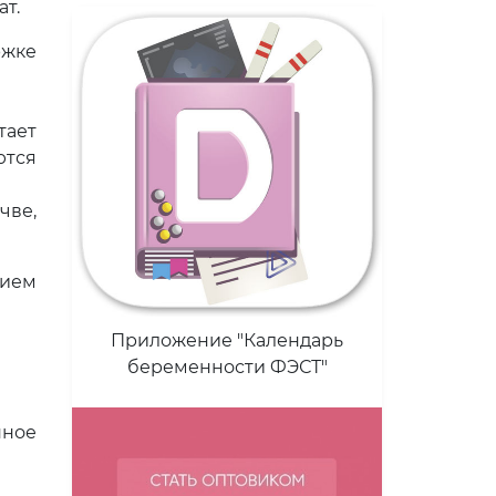
ат.
ржке
тает
ются
чве,
ием
Приложение "Календарь
беременности ФЭСТ"
нное