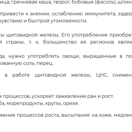
ица, гречневая каша, творог, бобовые (фасоль), шпин
 привести к анемии, ослаблению иммунитета, заде
чувствию и быстрой утомляемости.
ы щитовидной железы. Его употребление приобре
 страны, т. к. большинство её регионов явля
да, нужно употреблять овощи, выращенные в по
ованную соль, перец.
и в работе щитовидной железы, ЦНС, снижен
 процессов, ускоряет заживление ран и рост.
а, морепродукты, крупы, орехи.
жение процессов роста, высыпания на коже, медле