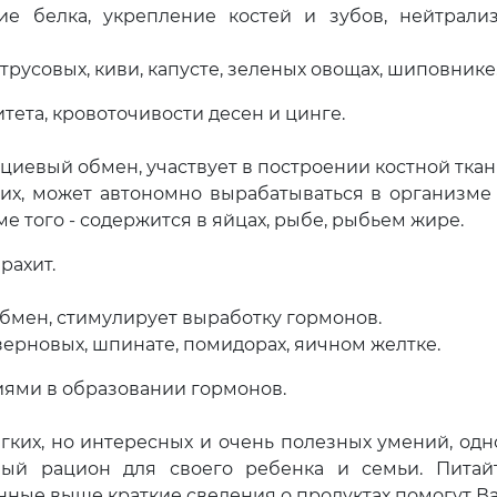
ие белка, укрепление костей и зубов, нейтрали
русовых, киви, капусте, зеленых овощах, шиповнике
тета, кровоточивости десен и цинге.
иевый обмен, участвует в построении костной ткан
гих, может автономно вырабатываться в организме
е того - содержится в яйцах, рыбе, рыбьем жире.
рахит.
бмен, стимулирует выработку гормонов.
зерновых, шпинате, помидорах, яичном желтке.
иями в образовании гормонов.
гких, но интересных и очень полезных умений, одн
ый рацион для своего ребенка и семьи. Питай
нные выше краткие сведения о продуктах помогут В