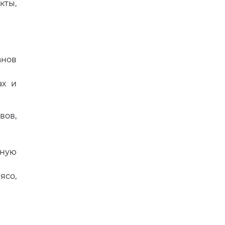
кты,
анов
ах и
вов,
ьную
ясо,