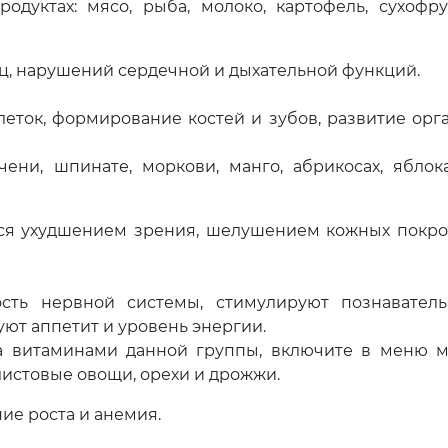
дуктах: мясо, рыба, молоко, картофель, сухофру
шц, нарушений сердечной и дыхательной функций.
леток, формирование костей и зубов, развитие орг
ени, шпинате, моркови, манго, абрикосах, яблок
ся ухудшением зрения, шелушением кожных покро
сть нервной системы, стимулируют познавател
руют аппетит и уровень энергии.
а витаминами данной группы, включите в меню м
 листовые овощи, орехи и дрожжи.
ие роста и анемия.