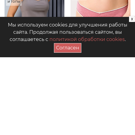
и топы
x
Мы используем cookies для улучшения работы
сайта. Продолжая пользоваться сайтом, вы
соглашаетесь с
политикой обработки cookies
.
Согласен
Бесшовное
Купальники
белье
Товары
Ортопедическая
в роддом
продукция