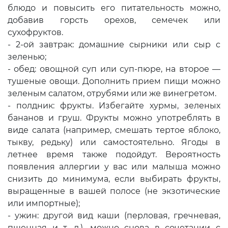
блюдо и повысить его питательность можно,
добавив горсть орехов, семечек или
сухофруктов.
- 2-ой завтрак: домашние сырники или сыр с
зеленью;
- обед: овощной суп или суп-пюре, на второе —
тушеные овощи. Дополнить прием пищи можно
зеленым салатом, отрубями или же винегретом.
- полдник: фрукты. Избегайте хурмы, зеленых
бананов и груш. Фрукты можно употреблять в
виде салата (например, смешать тертое яблоко,
тыкву, редьку) или самостоятельно. Ягоды в
летнее время также подойдут. Вероятность
появления аллергии у вас или малыша можно
снизить до минимума, если выбирать фрукты,
выращенные в вашей полосе (не экзотические
или импортные);
- ужин: другой вид каши (перловая, гречневая,
пшенная и т. д.), можно снова в сочетании с