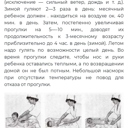
(исключение — сильный ветер, дождь и т. д.).
Зимой гуляют 2—3 раза в день: месячный
ребенок должен . находиться на воздухе ок. 40
мин. в день. Затем, постепенно уве­личивая
прогулки на 5—-10 мин., до­водят их
продолжительность к 3-месяч­ному возрасту
приблизительно до 4 час. в день (зимой). Летом
надо гулять по возможности целый день. Во
время прогулки следите, чтобы нос и руки
ребенка оставались теплыми, а по воз­вращении
домой он не был потным. Не­большой насморк
при отсутствии тем­пературы не повод для
отказа от про­гулки.