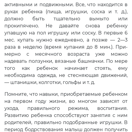
активными и подвижными. Все, что находится в
руках ребенка (пища, игрушки, соска и т. д.),
должно быть тщательно вы­мыто или
прокипячено. Не давайте снова ребенку
упавшую на пол игрушку или соску. В первые 6
мес. купать нуж­но ежедневно, а позже — 2—3
раза в неделю (время купания до 8 мин.). При­
мерно с месячного возраста уже можно
надевать ползунки, вязаные башмачки. По мере
того как ребенок начинает стоять, ему
необходима одежда, не сте­сняющая движений,
— штанишки, кол­готки, гольфы и т. д.
Помните, что навыки, приобретаемые ребенком
на первом году жизни, во многом зависят от
ухода, правильного режима, воспитания.
Развитию ребенка способствуют занятия с ним
родителей, правильно подобранные игрушки. В
период бодрствования малыш должен получить