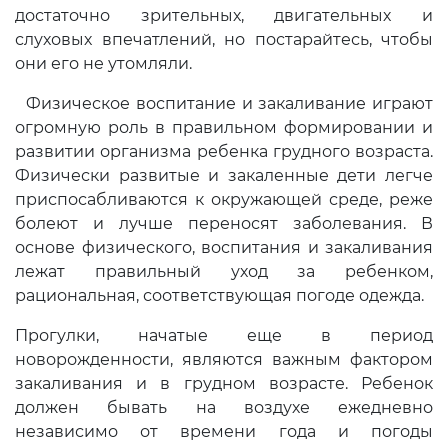
достаточно зрительных, дви­гательных и
слуховых впечатлений, но постарайтесь, чтобы
они его не утом­ляли.
Физическое воспитание и закалива­ние играют
огромную роль в правиль­ном формировании и
развитии организ­ма ребенка грудного возраста.
Физиче­ски развитые и закаленные дети легче
приспосабливаются к окружающей сре­де, реже
болеют и лучше переносят за­болевания. В
основе физического, вос­питания и закаливания
лежат правиль­ный уход за ребенком,
рациональная, соответствующая погоде одежда.
Прогулки, начатые еще в период
новорожденности, являются важным фактором
закаливания и в грудном воз­расте. Ребенок
должен бывать на воз­духе ежедневно
независимо от времени года и погоды