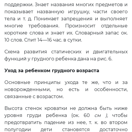
поддержки. Знает названия многих предметов и
показывает названную игрушку, части своего
тела и т. д. По­нимает запрещения и выполняет
мно­гие требования. Произносит отдельные
короткие слова и знает их. Словарный запас ок.
10 слов. Спит 14—16 час. в сутки.
Схема развития статических и двига­тельных
функций у грудного ребенка дана на рис. 6.
Уход за ребенком грудного возраста
Основные принципы ухода те же, что и за
новорожденными, но есть и особен­ности,
связанные с возрастом.
Высота стенок кроватки не должна быть ниже
уровня груди ребенка (ок. 60
см ),
чтобы
предотвратить паде­ние из нее, т. к. во втором
полугодии дети становятся достаточно