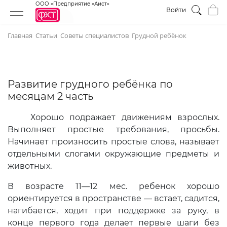
ООО «Предприятие «Аист»
Войти
Главная
Статьи
Советы специалистов
Грудной ребёнок
Развитие грудного ребёнка по
месяцам 2 часть
Хорошо подражает движе­ниям взрослых.
Выполняет простые требования, просьбы.
Начинает произ­носить простые слова, называет
отдель­ными слогами окружающие предметы и
животных.
В возрасте 11—12 мес. ребенок хорошо
ориентируется в пространст­ве — встает, садится,
нагибается, хо­дит при поддержке за руку, в
конце первого года делает первые шаги без