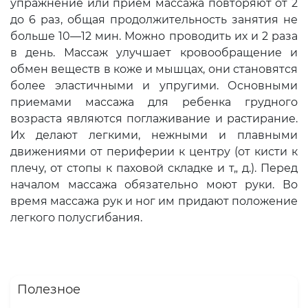
упраж­нение или прием массажа повторяют от 2
до 6 раз, общая продолжитель­ность занятия не
больше 10—12 мин. Можно проводить их и 2 раза
в день. Массаж улучшает кровообращение и
обмен веществ в коже и мышцах, они становятся
более эластичными и упру­гими. Основными
приемами массажа для ребенка грудного
возраста являют­ся поглаживание и растирание.
Их де­лают легкими, нежными и плавными
движениями от периферии к центру (от кисти к
плечу, от стопы к паховой складке и т„ д.). Перед
началом мас­сажа обязательно моют руки. Во
вре­мя массажа рук и ног им придают по­ложение
легкого полусгибания.
Полезное