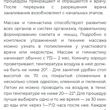
процедуры прекращают и обращаются к врачу.
После перерыва с разрешения врача
закаливание возобновляют с началь­ных этапов.
Массаж и гимнастика спо­собствуют развитию
всех органов и сис­тем организма, правильному
формирова­нию скелета и -мышц. Подробно о
комп­лексе упражнений и технике массажа
можно узнать в поликлинике у участ­кового
врача или медсестры. Массаж и гимнастику
начинают обычно с 1*/2— 2 мес. Комнату хорошо
проветри­вают, температура воздуха в ней долж­
на быть не ниже 20°. - Для занятий удобен стол
высотой ок. 70
см
,
покры­тый сложенным в
несколько слоев одея­лом, клеенкой и пеленкой.
Летом их можно проводить на воздухе, в тени,'
при температуре не ниже 20—-22°. Для процедур
лучше выбирать одно и то же время — за 30 мин.
4
до еды или через 1—1
/2 часа после нее. Каждое