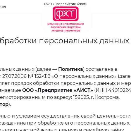
ООО «Предприятие «Аист»
кты
обработки персональных данных
льных данных (далее —
Политика
) составлена в
 27.07.2006 № 152-ФЗ «О персональных данных» (дал
еляет порядок обработки персональных данных и ме
нимаемые
ООО «Предприятие «АИСТ»
(ИНН 44010224
егистрированным по адресу: 156025, г. Кострома,
тор
).
целью и условием осуществления своей деятельности
ражданина при обработке его персональных данных,
нность частной жизни, личную и семейную тайну.