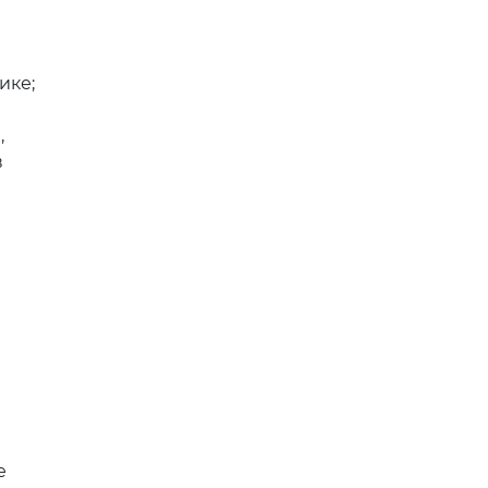
ике;
,
в
е