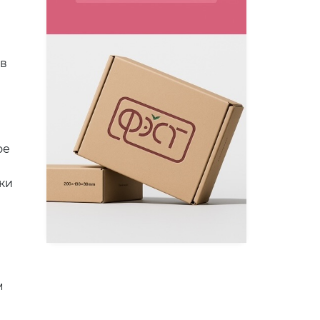
тв
ое
ки
м