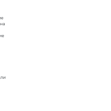
ие
 на
ие
или