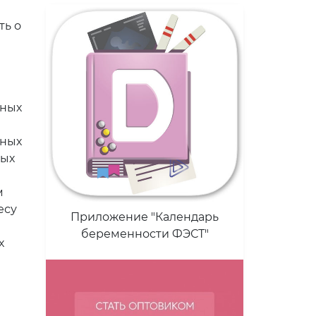
ть о
нных
ьных
ных
м
есу
Приложение "Календарь
беременности ФЭСТ"
х