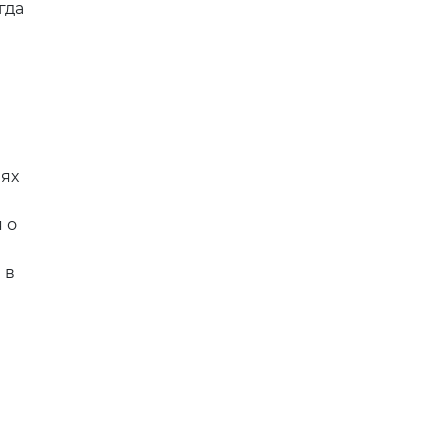
гда
лях
 о
 в