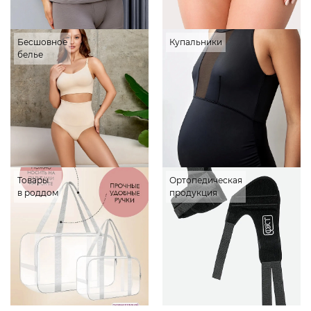
Бесшовное
Купальники
белье
Товары
Ортопедическая
в роддом
продукция