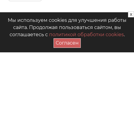
x
Мы используем cookies для улучшения работы
сайта. Продолжая пользоваться сайтом, вы
соглашаетесь с
политикой обработки cookies
.
Согласен
ПОДПИСАТЬСЯ НА АКЦИИ
+7 (4942) 39-18-00
— Приёмная
+7 (4942) 39-18-18
— Отдел продаж
г. Кострома, Рабочий пр., 7
Видео
Где купить в магазинах
Как выбрать размер
Часто задаваемые вопросы
Форум для мам