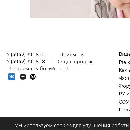
Вид
+7 (4942) 39-18-00
— Приёмная
+7 (4942) 39-18-18
— Отдел продаж
Где 
г. Кострома, Рабочий пр., 7
Как 
Част
Фор
РУ и
СОУ
Поли
ООО "Предприятие "Аист" © 2026
Мы используем cookies для улучшения работы 