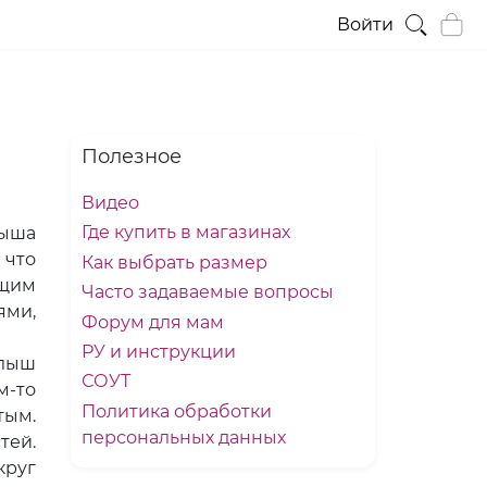
Войти
Полезное
Видео
Где купить в магазинах
лыша
 что
Как выбрать размер
ющим
Часто задаваемые вопросы
ями,
Форум для мам
РУ и инструкции
алыш
СОУТ
м-то
Политика обработки
тым.
персональных данных
тей.
круг