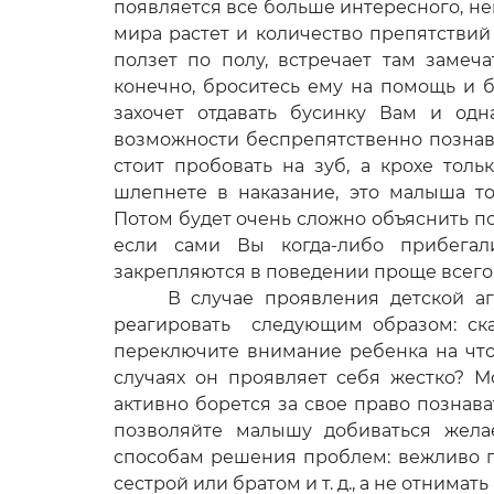
появляется все больше интересного, н
мира растет и количество препятствий
ползет по полу, встречает там замеч
конечно, броситесь ему на помощь и 
захочет отдавать бусинку Вам и од
возможности беспрепятственно познава
стоит пробовать на зуб, а крохе толь
шлепнете в наказание, это малыша то
Потом будет очень сложно объяснить по
если сами Вы когда-либо прибегал
закрепляются в поведении проще всего
В случае проявления детской агр
реагировать следующим образом: скаж
переключите внимание ребенка на что
случаях он проявляет себя жестко? М
активно борется за свое право познава
позволяйте малышу добиваться жела
способам решения проблем: вежливо п
сестрой или братом и т. д., а не отнимать 