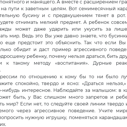
епонятного и манящего. А вместе с расширением гр
 на пути к заветным целям. Вот семимесячный кар
ательную бусину и с предвкушением тянет в рот.
будете отнимать мелкий предмет. А ребенок совсе
нажды может даже ударить или укусить за лиш
ть мир. Ведь это Вы уже давно знаете, что бусинк
ко еще предстоит это объяснить. Так что если Вы
лько обидит и даст пример агрессивного поведе
дросшему ребенку, почему нельзя драться, бить дру
и к такому методу «воспитания». Дурные реа
.
ессии по отношению к кому бы то ни было л
ите спокойно, твердо и ясно: «Драться нельзя,»
-нибудь интересное. Наблюдайте за малышом: в к
ожет быть, у Вас слишком много запретов и реб
ть мир? Если нет, то следуйте своей линии твердо 
емого через агрессивное поведение. Учите ми
опросить нужную игрушку, поменяться карандаша
их.