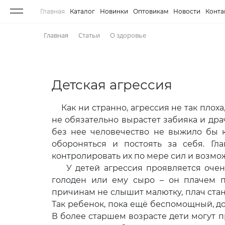
Главная
Каталог
Новинки
Оптовикам
Новости
Конта
Главная
Статьи
О здоровье
Детская агрессия
Как ни странно, агрессия не так плоха,
не обязательно вырастет забияка и драч
без нее человечество не выжило бы к
обороняться и постоять за себя. Гл
контролировать их по мере сил и возмо
У детей агрессия проявляется очень
голоден или ему сыро – он плачем п
причинам не слышит малютку, плач ста
Так ребенок, пока ещё беспомощный, д
В более старшем возрасте дети могут п