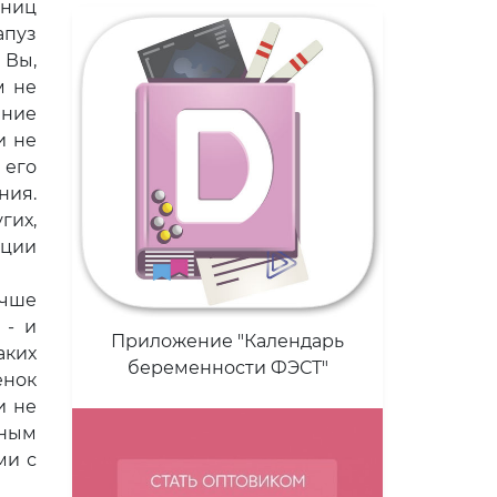
аниц
апуз
 Вы,
м не
ение
и не
 его
ния.
гих,
кции
учше
 - и
Приложение "Календарь
аких
беременности ФЭСТ"
енок
и не
рным
ми с