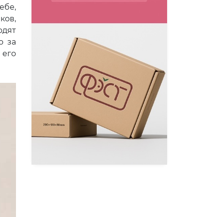
ебе,
ков,
одят
о за
 его