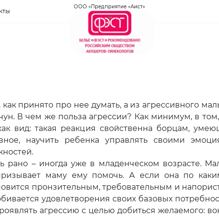
ООО «Предприятие «Аист»
кты
 как принято про нее думать, а из агрессивного ма
ун. В чем же польза агрессии? Как минимум, в том,
ак вид: такая реакция свойственна борцам, уме
авное, научить ребенка управлять своими эмоци
жностей.
 рано – иногда уже в младенческом возрасте. М
ризывает маму ему помочь. А если она по каки
новится пронзительным, требовательным и напорис
обивается удовлетворения своих базовых потребнос
роявлять агрессию с целью добиться желаемого: во