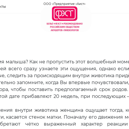
ООО «Предприятие «Аист»
кты
 малыша? Как не пропустить этот волшебный мом
ей всего сразу узнаете эти ощущения, однако есл
е, следить за происходящим внутри животика прид
ельно запомните, когда Вы впервые почувствовали,
ора, чтобы поставить предполагаемый срок родов.
той дате прибавляют 20 недель, при последующих 
ния внутри животика женщина ощущает тогда, к
, касается стенок матки. Поначалу его движения м
обретают чётко выраженный характер реакци