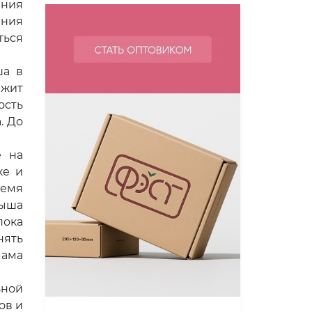
ения
ения
ться
а в
ежит
ость
. До
е на
ке и
ремя
лыша
пока
нять
мама
ьной
ов и