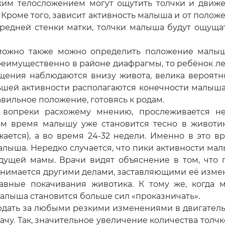
ким телосложением могут ощутить толчки и движ
Кроме того, зависит активность малыша и от полож
ередней стенки матки, толчки малыша будут ощуща
о также можно определить положение малыш
преимущественно в районе диафрагмы, то ребёнок л
щения наблюдаются внизу живота, велика вероятн
ьшей активности располагаются конечности малыша
авильное положение, готовясь к родам.
опреки расхожему мнению, прослеживается н
ом время малышу уже становится тесно в животи
ается), а во время 24-32 недели. Именно в это в
алыша. Нередко случается, что пики активности ма
дущей мамы. Врачи видят объяснение в том, что 
занимается другими делами, заставляющими её изме
авные покачивания животика. К тому же, когда 
малыша становится больше сил «проказничать».
ать за любыми резкими изменениями в двигател
чу. Так, значительное увеличение количества толчк