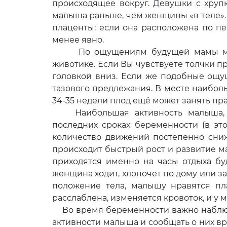
происходящее вокруг. Девушки с хруп
малыша раньше, чем женщины «в теле». 
плаценты: если она расположена по п
менее явно.
По ощущениям будущей мамы можн
животике. Если Вы чувствуете толчки 
головкой вниз. Если же подобные ощу
тазового предлежания. В месте наибол
34-35 недели плод ещё может занять пр
Наибольшая активность малыша, в
последних сроках беременности (в эт
количество движений постепенно сниж
происходит быстрый рост и развитие м
приходятся именно на часы отдыха бу
женщина ходит, хлопочет по дому или 
положение тела, малышу нравятся пл
расслаблена, изменяется кровоток, и у 
Во время беременности важно наблюд
активности малыша и сообщать о них вра