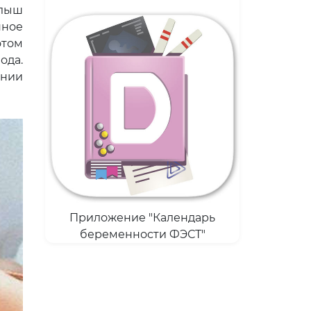
алыш
нное
отом
ода.
нии
Приложение "Календарь
беременности ФЭСТ"