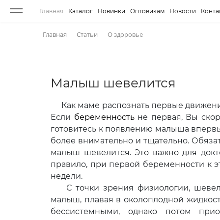
Главная
Каталог
Новинки
Оптовикам
Новости
Конта
Главная
Статьи
О здоровье
Малыш шевелится
Как маме распознать первые движения
Если
беременность
не первая, Вы скор
готовитесь к появлению малыша впервы
более внимательно и тщательно. Обязат
малыш шевелится. Это важно для докт
правило, при первой беременности к э
недели.
С точки зрения физиологии, шевеле
малыш, плавая в околоплодной жидкости
бессистемными, однако потом при