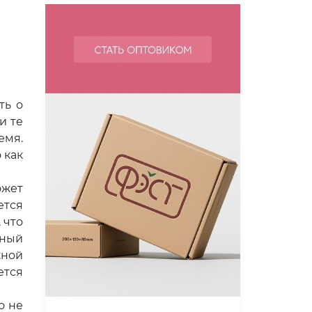
ть о
и те
емя.
 как
жет
ется
 что
ьный
жной
ется
о не