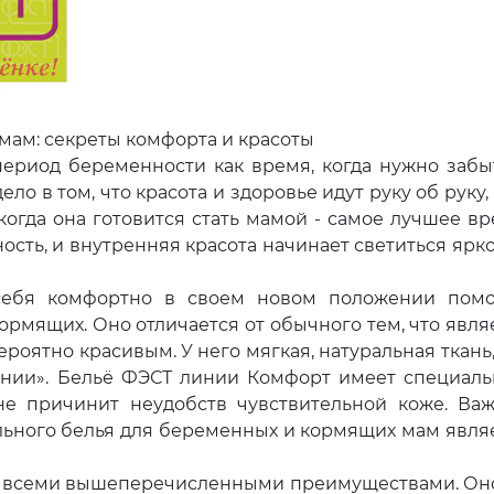
мам: секреты комфорта и красоты
риод беременности как время, когда нужно забы
ело в том, что красота и здоровье идут руку об руку, 
огда она готовится стать мамой - самое лучшее вр
сть, и внутренняя красота начинает светитьcя ярко
я комфортно в своем новом положении помо
рмящих. Оно отличается от обычного тем, что явля
роятно красивым. У него мягкая, натуральная ткань,
нии». Бельё ФЭСТ линии Комфорт имеет специал
не причинит неудобств чувствительной коже. Ва
ьного белья для беременных и кормящих мам явля
 всеми вышеперечисленными преимуществами. Он