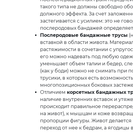
такого типа не должны свободно обо
должного эффекта. За счет заложен
застегивается с усилием: это не го
послеродовых бандажей определяет 
Послеродовые бандажные трусы
(
вставкой в области живота. Материа
растяжимости в сочетании с упругос
его можно надевать под любую одеж
уменьшает объем талии и бедер, сле
(как у боди) можно не снимать при
трусики, в которых есть возможност
многопозиционных боковых застежек
Отличием
корсетных бандажных т
наличие внутренних вставок и утяже
происходит правильное перераспред
на живот), к мышцам и коже возвра
пропорции фигуры. Живот делается 
переход от нее к бедрам, а ягодицы