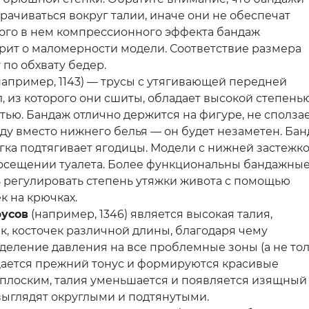
рачиваться вокруг талии, иначе они не обеспечат
ного в нем компрессионного эффекта бандаж
ворит о маломерности модели. Соответствие размера
по обхвату бедер.
например, 1143) — трусы с утягивающей передней
л, из которого они сшиты, обладает высокой степень
тью. Бандаж отлично держится на фигуре, не сползае
ду вместо нижнего белья — он будет незаметен. Ба
гка подтягивает ягодицы. Модели с нижней застежк
 посещении туалета. Более функциональны бандажны
ь регулировать степень утяжки живота с помощью
 на крючках.
русов
(например, 1346) является высокая талия,
к, косточек различной длины, благодаря чему
еление давления на все проблемные зоны (а не то
щается прежний тонус и формируются красивые
плоским, талия уменьшается и появляется изящный
 выглядят округлыми и подтянутыми.