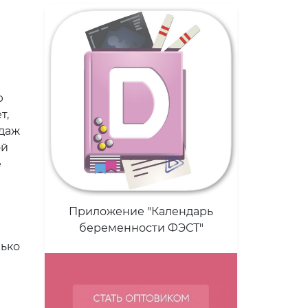
ю
т,
ндаж
ой
е
Приложение "Календарь
беременности ФЭСТ"
лько