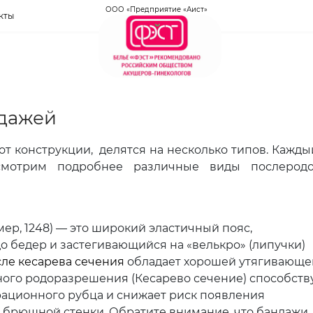
ООО «Предприятие «Аист»
кты
дажей
т конструкции, делятся на несколько типов. Кажды
смотрим подробнее различные виды послерод
ер, 1248) — это широкий эластичный пояс,
о бедер и застегивающийся на «велькро» (липучки)
ле кесарева сечения
обладает хорошей утягивающе
ного родоразрешения (Кесарево сечение) способств
ционного рубца и снижает риск появления
брюшной стенки. Обратите внимание, что бандажи