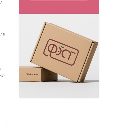
е
ния
е
Во