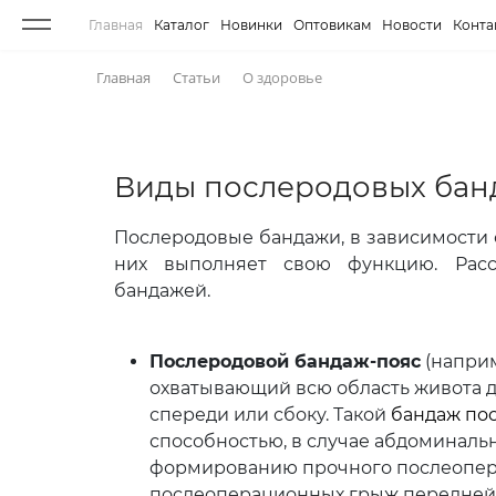
Главная
Каталог
Новинки
Оптовикам
Новости
Конта
Главная
Статьи
О здоровье
Виды послеродовых бан
Послеродовые бандажи, в зависимости о
них выполняет свою функцию. Рас
бандажей.
Послеродовой бандаж-пояс
(наприм
охватывающий всю область живота д
спереди или сбоку. Такой
бандаж пос
способностью, в случае абдоминаль
формированию прочного послеопера
послеоперационных грыж передней 