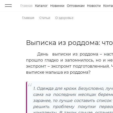
Главная
Каталог
Новинки
Оптовикам
Новости
Конта
Главная
Статьи
О здоровье
Выписка из роддома: что
День выписки из роддома – настоящ
прошло гладко и запомнилось, но и не
экспромт – экспромт подготовленный. 
выписке малыша из роддома?
1. Одежда для крохи. Безусловно, лу
сама на последних месяцах береме
заранее, то лучше составить списо
решить проблему покупки перво
комплекты. В таком случае, остан