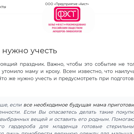
ООО «Предприятие «Аист»
кты
 нужно учесть
ий праздник. Важно, чтобы это событие не то
 утомило маму и кроху. Всем известно, что наилу
Что же нужно учесть и предусмотреть при подготов
чше, если
все необходимое будущая мама приготови
нности. Если Вы опасаетесь делать такие покупк
к выбранных вещей и оставить его родным. Помогаю
го гардероба для младенца готовые стерильны
ется лишь приобрести верхнюю одежду для малыша 