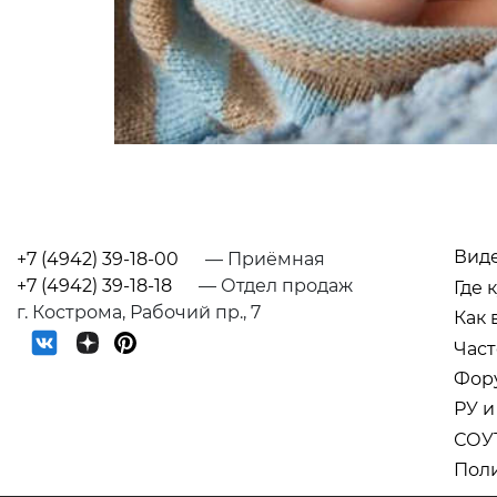
Вид
+7 (4942) 39-18-00
— Приёмная
+7 (4942) 39-18-18
— Отдел продаж
Где 
г. Кострома, Рабочий пр., 7
Как 
Част
Фор
РУ и
СОУ
Поли