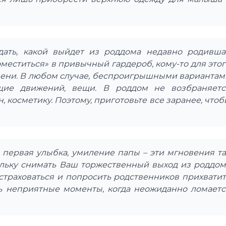
адать, какой выйдет из роддома недавно родивша
оместиться» в привычный гардероб, кому-то для этог
мени. В любом случае, беспроигрышными вариантам
щие движений, вещи. В роддом не возбраняетс
, косметику. Поэтому, приготовьте все заранее, что
, первая улыбка, умиление папы – эти мгновения та
кольку снимать Ваш торжественный выход из роддом
дстраховаться и попросить родственников прихватит
ь неприятные моменты, когда неожиданно ломаетс