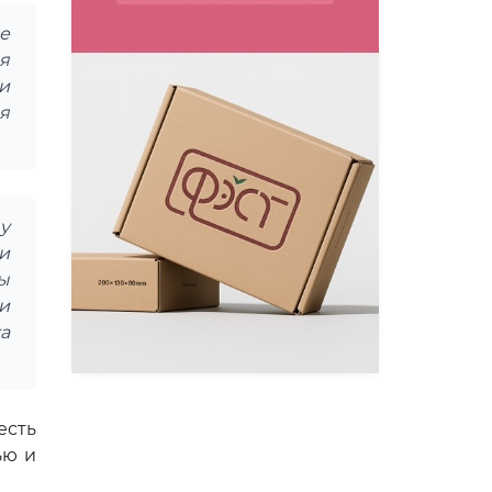
е
я
и
я
у
и
ы
и
ка
есть
ью и