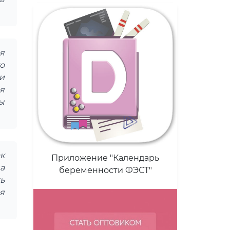
я
о
и
я
бы
к
Приложение "Календарь
а
беременности ФЭСТ"
ь
я