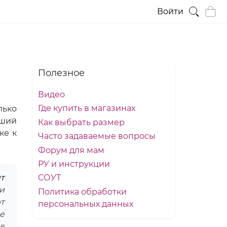
Войти
Полезное
Видео
Где купить в магазинах
лько
чший
Как выбрать размер
ке к
Часто задаваемые вопросы
Форум для мам
РУ и инструкции
т
СОУТ
и
Политика обработки
т
персональных данных
е
в