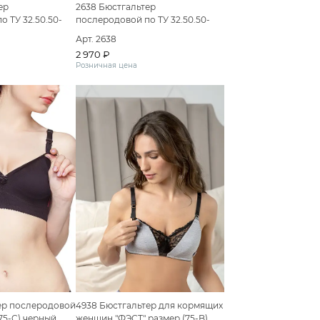
ер
2638 Бюстгальтер
 ТУ 32.50.50-
послеродовой по ТУ 32.50.50-
020 Вариант
060-50110745-2020 Вариант
Арт. 2638
стгальтер
исполнения: Бюстгальтер
2 970 ₽
"ФЭСТ"
послеродовой "ФЭСТ" размер
Розничная цена
ежевый меланж/
(75-B) белый
ер послеродовой
4938 Бюстгальтер для кормящих
75-C) черный
женщин "ФЭСТ" размер (75-B)