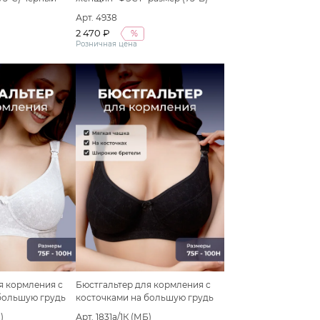
серый меланж/черный
Арт. 4938
2 470 ₽
%
Розничная цена
я кормления с
Бюстгальтер для кормления с
большую грудь
косточками на большую грудь
)
Арт. 1831а/1К (МБ)