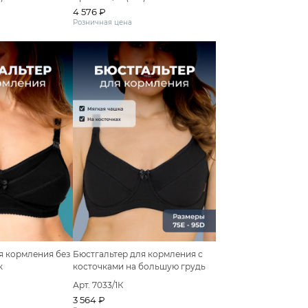
4 576 ₽
Розничная цена
я кормления без
Бюстгальтер для кормления с
к
косточками на большую грудь
Арт. 7033/1К
3 564 ₽