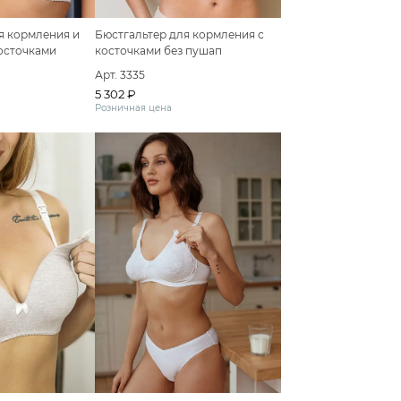
я кормления и
Бюстгальтер для кормления с
осточками
косточками без пушап
кружевной
Арт. 3335
5 302 ₽
Розничная цена