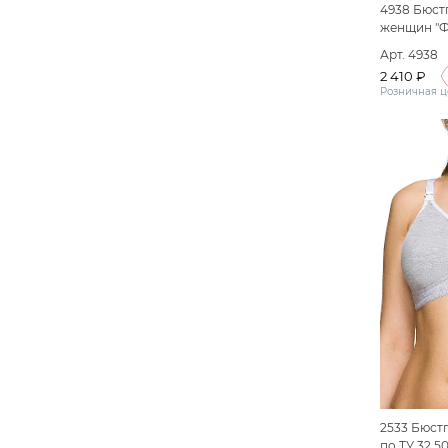
4938 Бюст
женщин "Ф
серый мел
Арт. 4938
2 410 ₽
Розничная ц
2533 Бюст
по ТУ 32.5