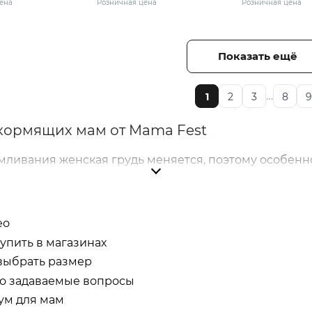
ена
Розничная цена
Розничная цена
рый меланж/белый
(75-B) серый меланж/черный
Показать ещё
…
1
2
3
8
9
кормящих мам от Mama Fest
мливания женская грудь меняется, поэтому особенн
еременных и кормящих мам обеспечивают надежную 
кормления малыша максимально комфортным.
лен широкий ассортимент моделей, разработанных 
ео
ения фигуры, мягко поддерживают грудь, не сдавл
купить в магазинах
выбрать размер
о задаваемые вопросы
ум для мам