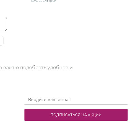
Розничная цена
о важно подобрать удобное и
поддержку, помогают снизить нагрузку на
специально для будущих и кормящих мам.
ивают ткани и обеспечивают комфорт на
ПОДПИСАТЬСЯ НА АКЦИИ