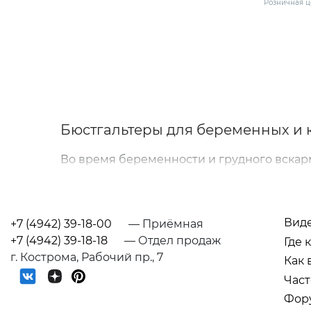
Розничная ц
(75-B) се
Бюстгальтеры для беременных и 
Во время беременности и грудного вскар
качественное белье. Бюстгальтеры для б
спину и плечи, а также делают процесс 
В интернет-магазине Mama Fest представ
Вид
+7 (4942) 39-18-00
— Приёмная
Модели учитывают физиологические измен
+7 (4942) 39-18-18
— Отдел продаж
Где 
протяжении всего дня.
г. Кострома, Рабочий пр., 7
Как 
Част
Особенности выбора
Фор