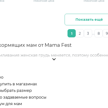
ена
Розничная цена
Розничная цена
рый меланж/белый
(75-B) серый меланж/черный
Показать ещё
…
1
2
3
8
9
кормящих мам от Mama Fest
мливания женская грудь меняется, поэтому особенн
еременных и кормящих мам обеспечивают надежную 
кормления малыша максимально комфортным.
лен широкий ассортимент моделей, разработанных 
ео
ения фигуры, мягко поддерживают грудь, не сдавл
купить в магазинах
выбрать размер
о задаваемые вопросы
ум для мам