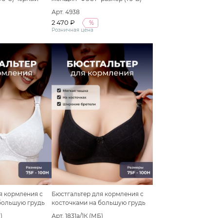
серый меланж/черный
Арт. 4938
2 470 ₽
%
Розничная цена
я кормления с
Бюстгальтер для кормления с
большую грудь
косточками на большую грудь
)
Арт. 1831а/1К (МБ)