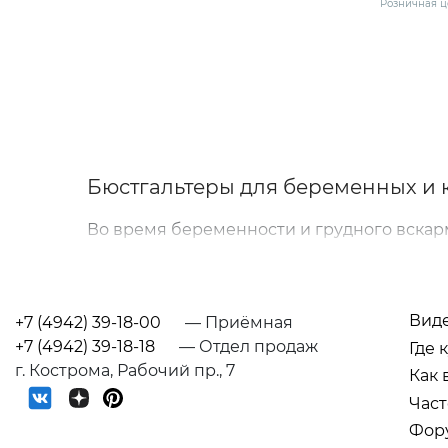
Розничная ц
(75-B) се
Бюстгальтеры для беременных и 
Во время беременности и грудного вскар
качественное белье. Бюстгальтеры для б
спину и плечи, а также делают процесс 
В интернет-магазине Mama Fest представ
Вид
+7 (4942) 39-18-00
— Приёмная
Модели учитывают физиологические измен
+7 (4942) 39-18-18
— Отдел продаж
Где 
протяжении всего дня.
г. Кострома, Рабочий пр., 7
Как 
Част
Особенности выбора
Фор