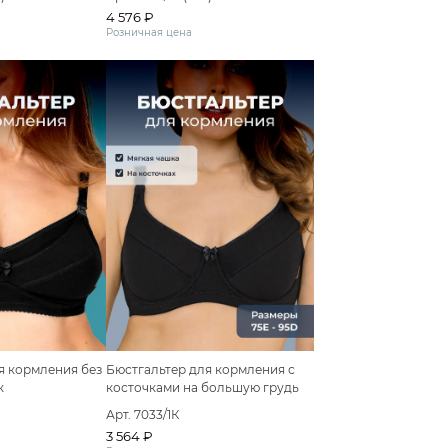
4 576 ₽
Розничная цена
я кормления без
Бюстгальтер для кормления с
к
косточками на большую грудь
Арт. 7033/1К
3 564 ₽