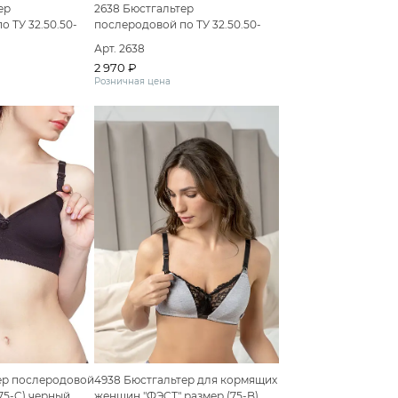
ер
2638 Бюстгальтер
 ТУ 32.50.50-
послеродовой по ТУ 32.50.50-
020 Вариант
060-50110745-2020 Вариант
Арт. 2638
стгальтер
исполнения: Бюстгальтер
2 970 ₽
"ФЭСТ"
послеродовой "ФЭСТ" размер
Розничная цена
ежевый меланж/
(75-B) белый
ер послеродовой
4938 Бюстгальтер для кормящих
75-C) черный
женщин "ФЭСТ" размер (75-B)