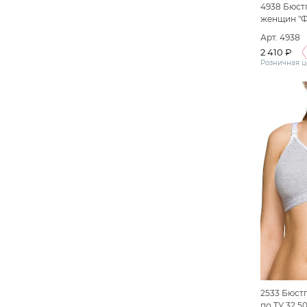
4938 Бюст
женщин "Ф
серый мел
Арт. 4938
2 410 ₽
Розничная ц
2533 Бюст
по ТУ 32.5