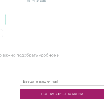
Розничная цена
о важно подобрать удобное и
поддержку, помогают снизить нагрузку на
специально для будущих и кормящих мам.
ивают ткани и обеспечивают комфорт на
ПОДПИСАТЬСЯ НА АКЦИИ