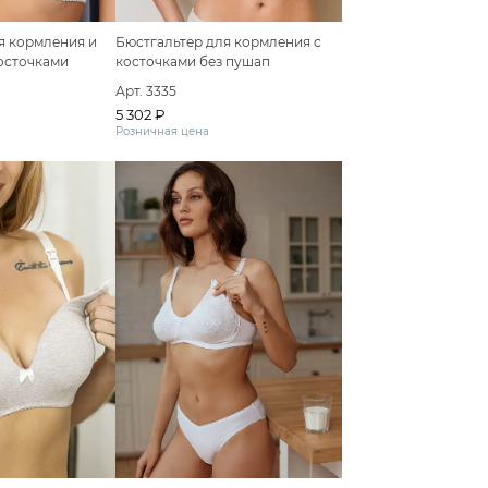
я кормления и
Бюстгальтер для кормления с
осточками
косточками без пушап
кружевной
Арт. 3335
5 302 ₽
Розничная цена