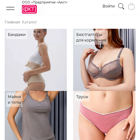
ООО «Предприятие «Аист»
Войти
Главная
Каталог
Бандажи
Бюстгалтеры
для кормления
Майки
Трусы
и топы