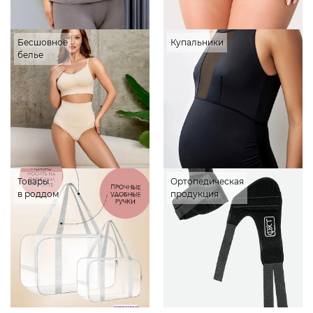
Бесшовное
Купальники
белье
Товары
Ортопедическая
в роддом
продукция