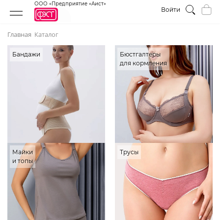
ООО «Предприятие «Аист»
Войти
Главная
Каталог
Бандажи
Бюстгалтеры
для кормления
Майки
Трусы
и топы