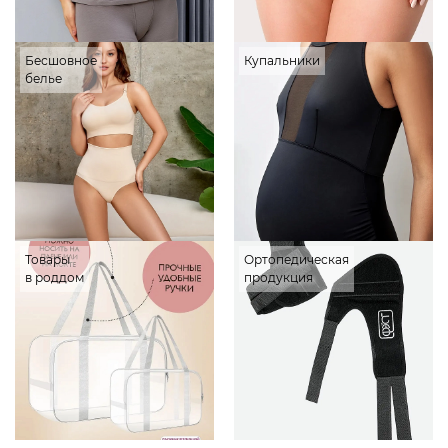
Бесшовное
Купальники
белье
Товары
Ортопедическая
в роддом
продукция