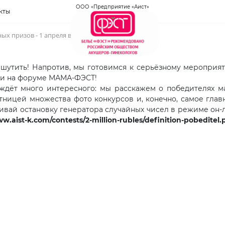
ООО «Предприятие «Аист»
кты
 призов - 1 апреля в 09:45!
 шутить! Напротив, мы готовимся к серьёзному мероприят
ии на форуме МАМА-ФЭСТ!
ёт много интересного: мы расскажем о победителях ма
тницей множества фото конкурсов и, конечно, самое главн
ивай остановку генератора случайных чисел в режиме он-л
.aist-k.com/contests/2-million-rubles/definition-pobeditel.