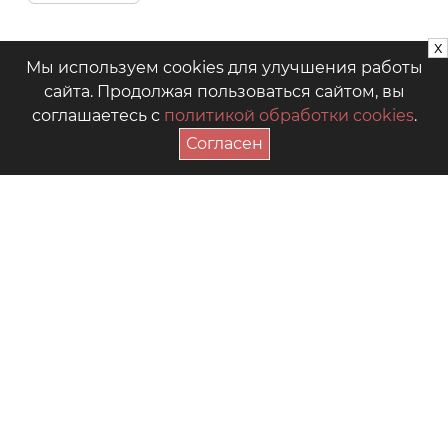
x
Мы используем cookies для улучшения работы
сайта. Продолжая пользоваться сайтом, вы
соглашаетесь с
политикой обработки cookies
.
Согласен
ПОДПИСАТЬСЯ НА АКЦИИ
+7 (4942) 39-18-00
— Приёмная
+7 (4942) 39-18-18
— Отдел продаж
г. Кострома, Рабочий пр., 7
Видео
Где купить в магазинах
Как выбрать размер
Часто задаваемые вопросы
Форум для мам