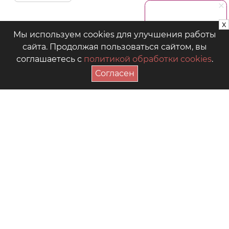
x
Мы используем cookies для улучшения работы
сайта. Продолжая пользоваться сайтом, вы
соглашаетесь с
политикой обработки cookies
.
Согласен
ПОДПИСАТЬСЯ НА АКЦИИ
+7 (4942) 39-18-00
— Приёмная
+7 (4942) 39-18-18
— Отдел продаж
г. Кострома, Рабочий пр., 7
Видео
Где купить в магазинах
Как выбрать размер
Часто задаваемые вопросы
Форум для мам