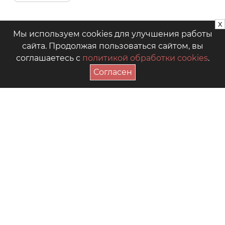
x
Мы используем cookies для улучшения работы
сайта. Продолжая пользоваться сайтом, вы
соглашаетесь с
политикой обработки cookies
.
Согласен
ПОДПИСАТЬСЯ НА АКЦИИ
+7 (4942) 39-18-00
— Приёмная
+7 (4942) 39-18-18
— Отдел продаж
г. Кострома, Рабочий пр., 7
Видео
Где купить в магазинах
Как выбрать размер
Часто задаваемые вопросы
Форум для мам