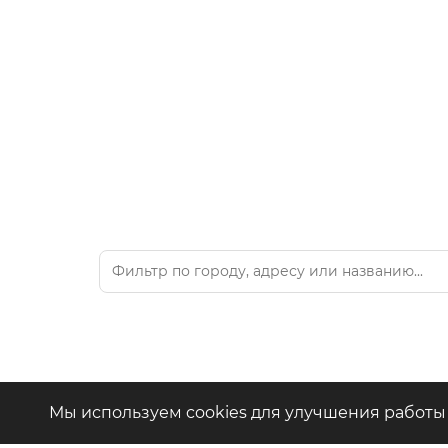
Вид
+7 (4942) 39-18-00
— Приёмная
Мы используем cookies для улучшения работы 
+7 (4942) 39-18-18
— Отдел продаж
Где 
г. Кострома, Рабочий пр., 7