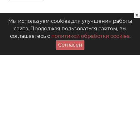
x
Мы используем cookies для улучшения работы
сайта. Продолжая пользоваться сайтом, вы
соглашаетесь с
политикой обработки cookies
.
Согласен
ПОДПИСАТЬСЯ НА АКЦИИ
+7 (4942) 39-18-00
— Приёмная
+7 (4942) 39-18-18
— Отдел продаж
г. Кострома, Рабочий пр., 7
Видео
Где купить в магазинах
Как выбрать размер
Часто задаваемые вопросы
Форум для мам