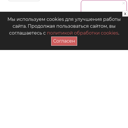
x
Мы используем cookies для улучшения работы
сайта. Продолжая пользоваться сайтом, вы
соглашаетесь с
политикой обработки cookies
.
Согласен
ПОДПИСАТЬСЯ НА АКЦИИ
+7 (4942) 39-18-00
— Приёмная
+7 (4942) 39-18-18
— Отдел продаж
г. Кострома, Рабочий пр., 7
Видео
Где купить в магазинах
Как выбрать размер
Часто задаваемые вопросы
Форум для мам