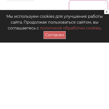
x
Мы используем cookies для улучшения работы
сайта. Продолжая пользоваться сайтом, вы
соглашаетесь с
политикой обработки cookies
.
Согласен
ПОДПИСАТЬСЯ НА АКЦИИ
+7 (4942) 39-18-00
— Приёмная
+7 (4942) 39-18-18
— Отдел продаж
г. Кострома, Рабочий пр., 7
Видео
Где купить в магазинах
Как выбрать размер
Часто задаваемые вопросы
Форум для мам