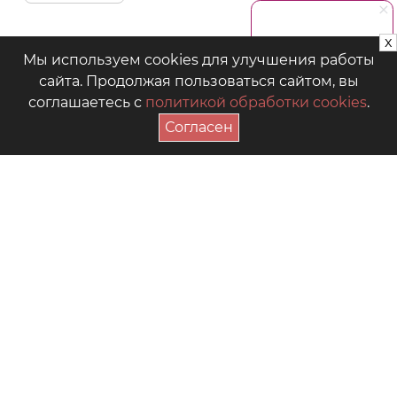
x
Мы используем cookies для улучшения работы
сайта. Продолжая пользоваться сайтом, вы
соглашаетесь с
политикой обработки cookies
.
Согласен
ПОДПИСАТЬСЯ НА АКЦИИ
+7 (4942) 39-18-00
— Приёмная
+7 (4942) 39-18-18
— Отдел продаж
г. Кострома, Рабочий пр., 7
Видео
Где купить в магазинах
Как выбрать размер
Часто задаваемые вопросы
Форум для мам