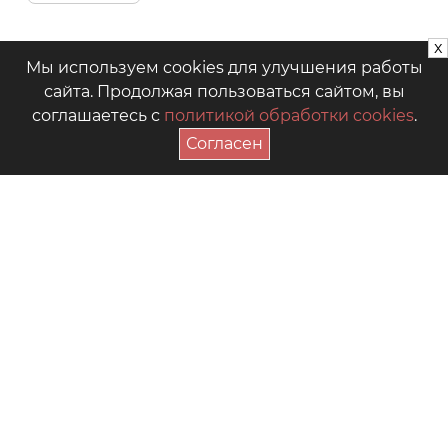
x
Мы используем cookies для улучшения работы
сайта. Продолжая пользоваться сайтом, вы
соглашаетесь с
политикой обработки cookies
.
Согласен
ПОДПИСАТЬСЯ НА АКЦИИ
+7 (4942) 39-18-00
— Приёмная
+7 (4942) 39-18-18
— Отдел продаж
г. Кострома, Рабочий пр., 7
Видео
Где купить в магазинах
Как выбрать размер
Часто задаваемые вопросы
Форум для мам