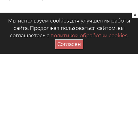
x
Мы используем cookies для улучшения работы
сайта. Продолжая пользоваться сайтом, вы
соглашаетесь с
политикой обработки cookies
.
Согласен
ПОДПИСАТЬСЯ НА АКЦИИ
+7 (4942) 39-18-00
— Приёмная
+7 (4942) 39-18-18
— Отдел продаж
г. Кострома, Рабочий пр., 7
Видео
Где купить в магазинах
Как выбрать размер
Часто задаваемые вопросы
Форум для мам