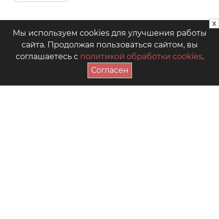
x
Мы используем cookies для улучшения работы
сайта. Продолжая пользоваться сайтом, вы
соглашаетесь с
политикой обработки cookies
.
Согласен
ПОДПИСАТЬСЯ НА АКЦИИ
+7 (4942) 39-18-00
— Приёмная
+7 (4942) 39-18-18
— Отдел продаж
г. Кострома, Рабочий пр., 7
Видео
Где купить в магазинах
Как выбрать размер
Часто задаваемые вопросы
Форум для мам