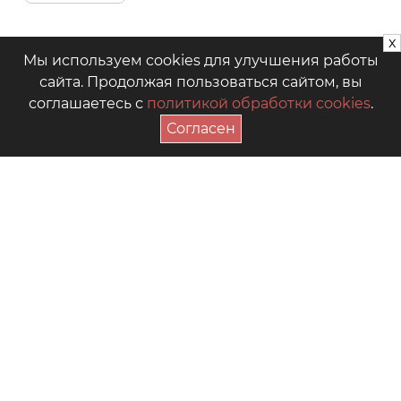
x
Мы используем cookies для улучшения работы
сайта. Продолжая пользоваться сайтом, вы
соглашаетесь с
политикой обработки cookies
.
Согласен
ПОДПИСАТЬСЯ НА АКЦИИ
+7 (4942) 39-18-00
— Приёмная
+7 (4942) 39-18-18
— Отдел продаж
г. Кострома, Рабочий пр., 7
Видео
Где купить в магазинах
Как выбрать размер
Часто задаваемые вопросы
Форум для мам