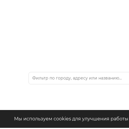
Вид
+7 (4942) 39-18-00
— Приёмная
Мы используем cookies для улучшения работы 
+7 (4942) 39-18-18
— Отдел продаж
Где 
г. Кострома, Рабочий пр., 7