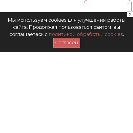
x
Мы используем cookies для улучшения работы
сайта. Продолжая пользоваться сайтом, вы
соглашаетесь с
политикой обработки cookies
.
Согласен
ПОДПИСАТЬСЯ НА АКЦИИ
+7 (4942) 39-18-00
— Приёмная
+7 (4942) 39-18-18
— Отдел продаж
г. Кострома, Рабочий пр., 7
Видео
Где купить в магазинах
Как выбрать размер
Часто задаваемые вопросы
Форум для мам