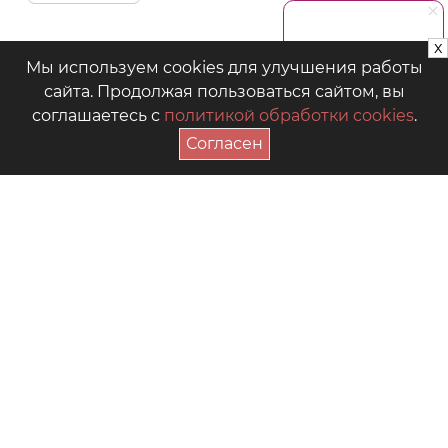
x
Мы используем cookies для улучшения работы
сайта. Продолжая пользоваться сайтом, вы
соглашаетесь с
политикой обработки cookies
.
Согласен
ПОДПИСАТЬСЯ НА АКЦИИ
+7 (4942) 39-18-00
— Приёмная
+7 (4942) 39-18-18
— Отдел продаж
г. Кострома, Рабочий пр., 7
Видео
Где купить в магазинах
Как выбрать размер
Часто задаваемые вопросы
Форум для мам