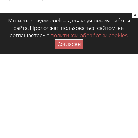
x
Мы используем cookies для улучшения работы
сайта. Продолжая пользоваться сайтом, вы
соглашаетесь с
политикой обработки cookies
.
Согласен
ПОДПИСАТЬСЯ НА АКЦИИ
+7 (4942) 39-18-00
— Приёмная
+7 (4942) 39-18-18
— Отдел продаж
г. Кострома, Рабочий пр., 7
Видео
Где купить в магазинах
Как выбрать размер
Часто задаваемые вопросы
Форум для мам