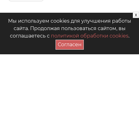
x
Мы используем cookies для улучшения работы
сайта. Продолжая пользоваться сайтом, вы
соглашаетесь с
политикой обработки cookies
.
Согласен
ПОДПИСАТЬСЯ НА АКЦИИ
+7 (4942) 39-18-00
— Приёмная
+7 (4942) 39-18-18
— Отдел продаж
г. Кострома, Рабочий пр., 7
Видео
Где купить в магазинах
Как выбрать размер
Часто задаваемые вопросы
Форум для мам