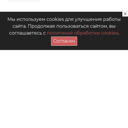
x
Мы используем cookies для улучшения работы
сайта. Продолжая пользоваться сайтом, вы
соглашаетесь с
политикой обработки cookies
.
Согласен
ПОДПИСАТЬСЯ НА АКЦИИ
+7 (4942) 39-18-00
— Приёмная
+7 (4942) 39-18-18
— Отдел продаж
г. Кострома, Рабочий пр., 7
Видео
Где купить в магазинах
Как выбрать размер
Часто задаваемые вопросы
Форум для мам