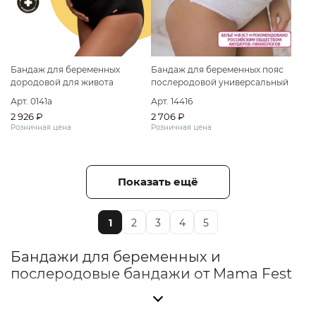
Бандаж для беременных
Бандаж для беременных пояс
дородовой для живота
послеродовой универсальный
большие размеры
Арт. 0141а
Арт. 14416
2 926 ₽
2 706 ₽
Розничная цена
Розничная цена
Показать ещё
1
2
3
4
5
Бандажи для беременных и
послеродовые бандажи от Mama Fest
Бандаж — это незаменимый помощник для